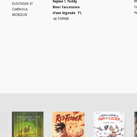
E
Hajime !, Teddy
DUVOISIN et
C
Riner l’ascension
Gwénola
H
d’une légende T1,
MORIZUR
de TOPHER