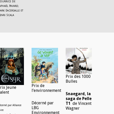
ourrice de
aphaël Pavard,
ark Eacersalle et
enri Scala
Prix des 1000
Bulles
Prix de
rix Jeune
l’environnement
alent
Snaegard, la
saga de Pelle
Décerné par
T1
de Vincent
écerné par Alliance
LBG
Wagner
oire
Environnement