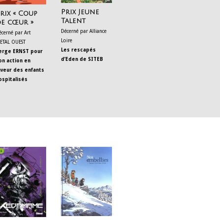
Prix Jeune
rix « Coup
Talent
e cœur »
Décerné par Alliance
écerné par Art
Loire
ETAL OUEST
Les rescapés
erge ERNST pour
d’Eden de SITEB
on action en
aveur des enfants
ospitalisés