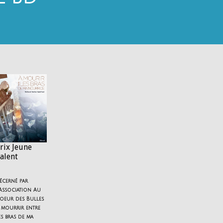
rix Jeune
alent
écerné par
’Association Au
oeur des Bulles
 mourrir entre
es bras de ma