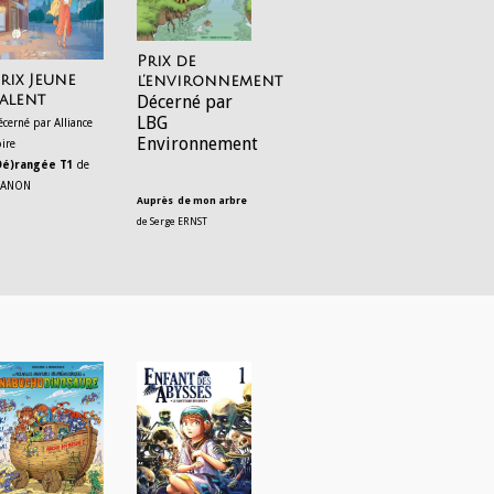
Prix de
rix Jeune
l’environnement
alent
Décerné par
LBG
écerné par Alliance
Environnement
oire
Dé)rangée T1
de
ANON
Auprès de mon arbre
de Serge ERNST