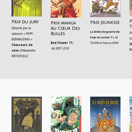
P
Prix du jury
Prix Jeunesse
Prix manga
T
Au Cœur Des
Décerné par la
La drôle de guerre de
D
Bulles
salaison « POPY-
Papi et Lucien T1,
de
L
BERNAUDEAU »
Red Flower T1,
TEHEM et Fabrice ERRE
(
Chasseurs de
de JUST LOUI
M
sève
d’Alexandre
RISTORCELLI