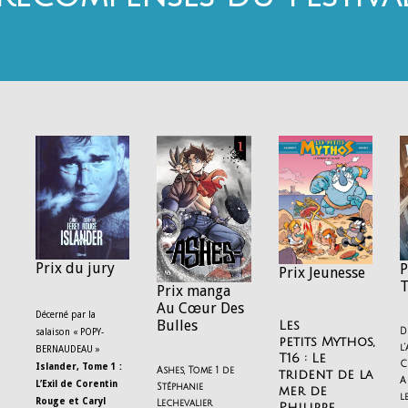
Prix du jury
P
Prix Jeunesse
T
Prix manga
Au Cœur Des
Décerné par la
Bulles
Les
D
salaison « POPY-
petits
Mythos,
l
BERNAUDEAU »
T16 : Le
C
Islander, Tome 1 :
Ashes, Tome 1 de
trident de la
A
L’Exil de Corentin
Stéphanie
mer de
l
Rouge et Caryl
Lechevalier
Philippe