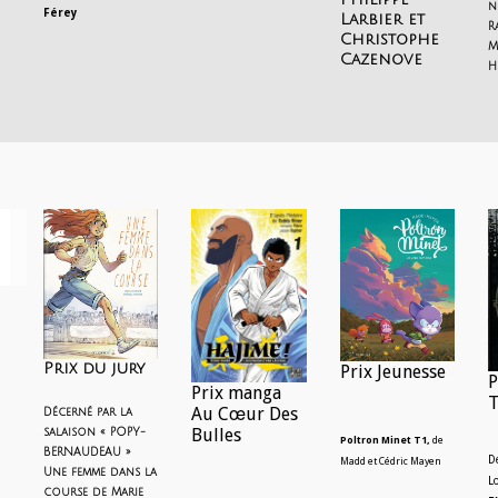
n
Férey
Larbier et
R
Christophe
M
Cazenove
H
Prix du jury
Prix Jeunesse
P
Prix manga
T
Au Cœur Des
Décerné par la
Bulles
salaison « POPY-
Poltron Minet T1,
de
BERNAUDEAU »
D
Madd et Cédric Mayen
Une femme dans la
L
course
de Marie