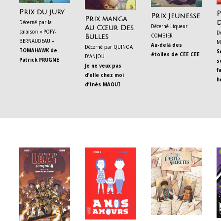
Prix du jury
P
Prix Jeunesse
Prix manga
d
Décerné par la
Décerné Liqueur
Au Cœur Des
salaison « POPY-
D
COMBIER
Bulles
BERNAUDEAU »
M
Au-delà des
Décerné par QUINOA
TOMAHAWK de
S
étoiles de CEE CEE
D’ANJOU
Patrick PRUGNE
s
Je ne veux pas
f
d’elle chez moi
h
d’Inès MAOUI