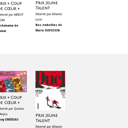
Prix Jeune
rix « Coup
Talent
e cœur »
Décerné par Alliance
écerné par ABBOT
Loire
GRA
Nos embellies de
edamama de
Marie DUVOISIN
amaï
rix « Coup
e cœur »
écerné par Quinoa
’Anjou
Prix Jeune
ony EMERIAU
Talent
Décerné par Alliance