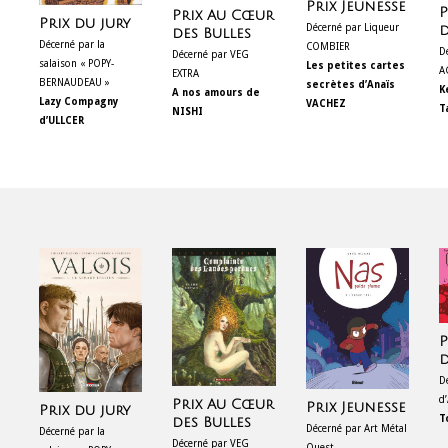
Prix Jeunesse
P
Prix Au Cœur
Prix du jury
Décerné par Liqueur
d
des Bulles
Décerné par la
COMBIER
D
Décerné par VEG
salaison « POPY-
Les petites cartes
A
EXTRA
BERNAUDEAU »
secrètes d’Anaïs
K
A nos amours de
Lazy Compagny
VACHEZ
T
NISHI
d’ULLCER
P
d
D
d
Prix Au Cœur
Prix Jeunesse
Prix du jury
T
des Bulles
Décerné par Art Métal
Décerné par la
Décerné par VEG
Ouest