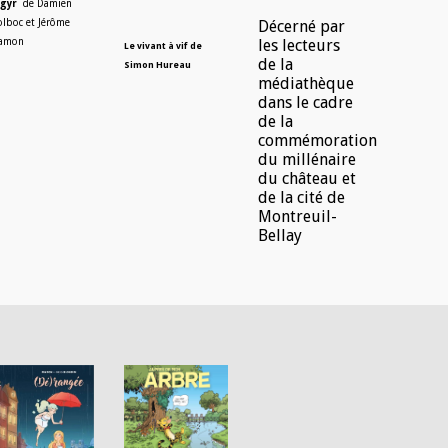
igyr
de Damien
olboc et Jérôme
Décerné par
amon
les lecteurs
Le vivant à vif de
de la
Simon Hureau
médiathèque
dans le cadre
de la
commémoration
du millénaire
du château et
de la cité de
Montreuil-
Bellay