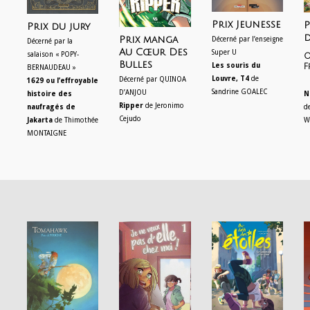
Prix Jeunesse
P
Prix du jury
d
Prix manga
Décerné par l’enseigne
Décerné par la
Au Cœur Des
Super U
salaison « POPY-
O
Bulles
Les souris du
F
BERNAUDEAU »
Louvre, T4
de
Décerné par QUINOA
1629 ou l’effroyable
Sandrine GOALEC
D’ANJOU
histoire des
N
Ripper
de Jeronimo
naufragés de
d
Cejudo
Jakarta
de Thimothée
W
MONTAIGNE