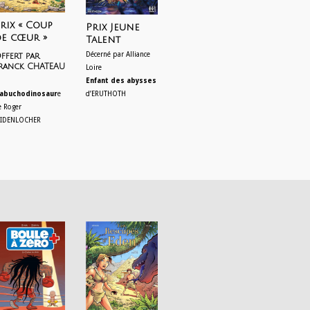
rix « Coup
Prix Jeune
e cœur »
Talent
Décerné par Alliance
ffert par
ranck CHATEAU
Loire
Enfant des abysses
d’ERUTHOTH
abuchodinosaur
e
e Roger
IDENLOCHER