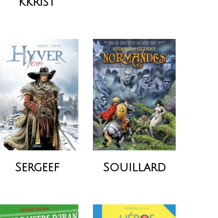
Kkrist
Sergeef
Souillard